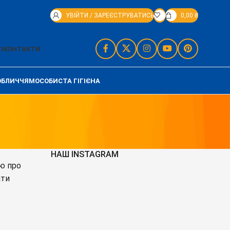
УВІЙТИ / ЗАРЕЄСТРУВАТИСЬ
0,00
₴
І
КОНТАКТИ
ОБЛИЧЧЯМ
ОСОБИСТА ГІГІЄНА
НАШ INSTAGRAM
ію про
ати