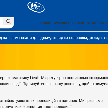
НОВИНКИ
УМОВИ ПОКУПКИ
ПРО НАС
СТАТТ
Д ЗА ТІЛОМ
ТОВАРИ ДЛЯ ДОМУ
ДОГЛЯД ЗА ВОЛОССЯМ
ДОГЛЯД ЗА 
нтернет-магазину Liesti. Ми регулярно оновлюємо інформац
важливі події. Підписуйтесь на нашу розсилку, щоб отримув
і найактуальніших пропозицій та новинок. Ми прагнемо
 пропустили жодної вигідної пропозиції.