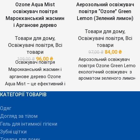
Ozone Aqua Mist
Аерозольний освіжувач
освіжувач повітря
повітря “Ozone” Green
Марокканський жасмин
Lemon (Зелений лимон)
і Арганове дерево
Товари для дому
,
Товари для дому
,
Освіжувачі повітря
,
Всі
Освіжувачі повітря
,
Всі
товари
товари
84,00
₴
97,00
₴
96,00
₴
109,00
₴
Аерозольний освіжувач
Освіжувач повітря
повітря Ozone Green Lemon 
Марокканський жасмин і
екологічний освіжувач з
арганове дерево Ozone
ароматом зеленого лимона.
Aqua Mist – це ефективний і
Має приємний, освіжаючий
аромат зеленого лимона,
безпечний спосіб освіжити
КАТЕГОРІЇ ТОВАРІВ
який зберігається тривалий
повітря в
час.
Особливості
приміщенні
Унікальні
Одяг
освіжувача повітря
характеристики:
М’яке
Ozone
:
Складні парфумерні
Догляд за тілом
розпилювання – завдяки
ароматичні композиції
Гель для інтимної гігієни
унікальній формулі в
створені одним із провідних
Зубні щітки
аерозолях Ozone
французьких виробників
Товари для дому