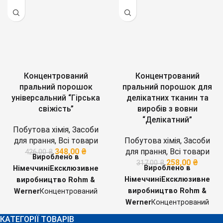
Концентрований
Концентрований
пральний порошок
пральний порошок для
універсальний “Гірська
делікатних тканин та
свіжість”
виробів з вовни
“Делікатний”
Побутова хімія
,
Засоби
для прання
,
Всі товари
Побутова хімія
,
Засоби
348,00
₴
для прання
,
Всі товари
426,00
₴
Вироблено в
258,00
₴
317,00
₴
Вироблено в
Німеччині
Ексклюзивне
Німеччині
Ексклюзивне
виробництво Rohm &
виробництво Rohm &
Werner
Концентрований
Werner
Концентрований
безфосфатний пральний
безфосфатний пральний
порошок розроблений і
КАТЕГОРІЇ ТОВАРІВ