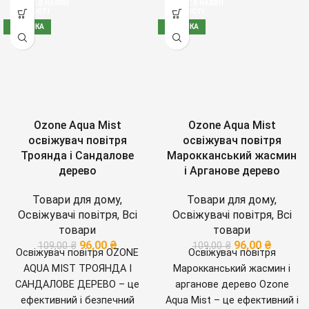
НЕМАЄ В НАЯВН
НЕМАЄ В НАЯВН
ОСТІ
ОСТІ
НОВИНКА
НОВИНКА
Ozone Aqua Mist
Ozone Aqua Mist
освіжувач повітря
освіжувач повітря
Троянда і Сандалове
Марокканський жасмин
дерево
і Арганове дерево
Товари для дому
,
Товари для дому
,
Освіжувачі повітря
,
Всі
Освіжувачі повітря
,
Всі
товари
товари
96,00
₴
96,00
₴
109,00
₴
109,00
₴
Освіжувач повітря OZONE
Освіжувач повітря
AQUA MIST ТРОЯНДА І
Марокканський жасмин і
САНДАЛОВЕ ДЕРЕВО – це
арганове дерево Ozone
ефективний і безпечний
Aqua Mist – це ефективний і