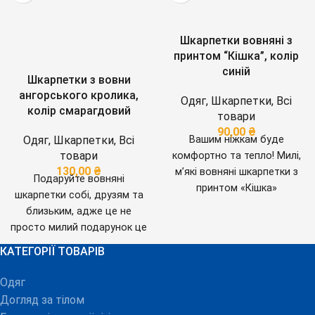
Шкарпетки вовняні з
принтом “Кішка”, колір
синій
Шкарпетки з вовни
ангорського кролика,
Одяг
,
Шкарпетки
,
Всі
колір смарагдовий
товари
90,00
₴
Одяг
,
Шкарпетки
,
Всі
Вашим ніжкам буде
товари
комфортно та тепло! Милі,
130,00
₴
м’які вовняні шкарпетки з
Подаруйте вовняні
принтом «Кішка»
шкарпетки собі, друзям та
подарують пустотливий
близьким, адже це не
настрій та змусять
просто милий подарунок це
посміхнутися!
МАТЕРІАЛ:
прояв турботи.
МАТЕРІАЛ:
КАТЕГОРІЇ ТОВАРІВ
70% бавовна, 25%
40% вовна, 38% поліамід,
поліестер, 5%
20% акрил, 2%
Одяг
еластан.Країна
еластан.Країна
Догляд за тілом
виробництва - Китай
виробництва - Китай