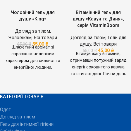
Чоловічий гель для
Вітамінний гель для
душу «King»
душу «Кавун та Диня»,
серія VitaminBoom
Догляд за тілом
,
Чоловікам
,
Всі товари
Догляд за тілом
,
Гель для
55,00
₴
душу
,
Всі товари
65,00
₴
Шляхетний аромат зі
45,00
₴
55,00
₴
Втамуй жагу вітамінів,
справжнім чоловічим
отримавши потужний заряд
характером для сильної та
енергії соковитого кавуна
енергійної людини,
та стиглої дині. Почни день
впевненої у своєму успіху.-
з яскравого зволожуючого
Чудово очищує шкіру та
міксу, який подарує шкірі
волосся. - Надає волоссю
м’якість та гладкість, а тобі
додаткову енергію та
КАТЕГОРІЇ ТОВАРІВ
- море позитивних
життєвої сили. - Насичує
емоцій.
Об’єм: 200 мл
Країна
шкіру необхідною вологою,
Одяг
виробництва - Україна
зберігаючи відчуття
Догляд за тілом
зволоженості та свіжості
Гель для інтимної гігієни
на весь день. - Відновлює