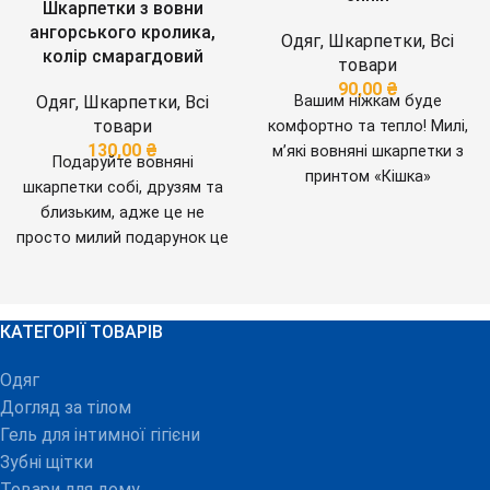
Шкарпетки з вовни
ангорського кролика,
Одяг
,
Шкарпетки
,
Всі
колір смарагдовий
товари
90,00
₴
Одяг
,
Шкарпетки
,
Всі
Вашим ніжкам буде
товари
комфортно та тепло! Милі,
130,00
₴
м’які вовняні шкарпетки з
Подаруйте вовняні
принтом «Кішка»
шкарпетки собі, друзям та
подарують пустотливий
близьким, адже це не
настрій та змусять
просто милий подарунок це
посміхнутися!
МАТЕРІАЛ:
прояв турботи.
МАТЕРІАЛ:
70% бавовна, 25%
40% вовна, 38% поліамід,
поліестер, 5%
20% акрил, 2%
еластан.Країна
КАТЕГОРІЇ ТОВАРІВ
еластан.Країна
виробництва - Китай
виробництва - Китай
Одяг
Догляд за тілом
Гель для інтимної гігієни
Зубні щітки
Товари для дому