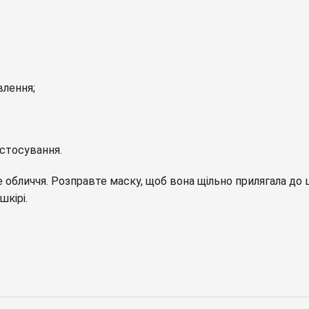
влення;
астосування.
 обличчя. Розправте маску, щоб вона щільно прилягала до ш
шкірі.