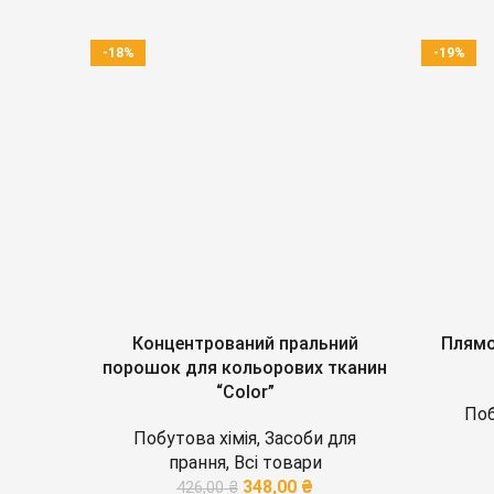
-18%
-19%
Концентрований пральний
Плямо
порошок для кольорових тканин
“Color”
Поб
Побутова хімія
,
Засоби для
прання
,
Всі товари
348,00
₴
426,00
₴