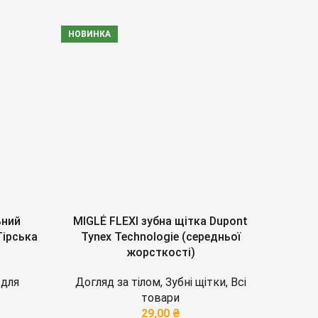
НОВИНКА
-15%
НОВИНК
ьний
MIGLĖ FLEXI зубна щітка Dupont
Гірська
Tynex Technologie (середньої
крист
жорсткості)
н
 для
Догляд за тілом
,
Зубні щітки
,
Всі
Тов
товари
29,00
₴