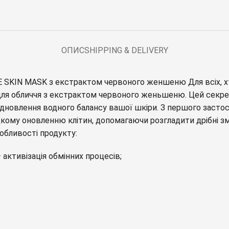
ОПИС
SHIPPING & DELIVERY
 SKIN MASK з екстрактом червоного женшеню Для всіх, х
ля обличчя з екстрактом червоного женьшеню. Цей секретни
відновлення водного балансу вашої шкіри. З першого засто
ому оновленню клітин, допомагаючи розгладити дрібні з
обливості продукту:
активізація обмінних процесів;