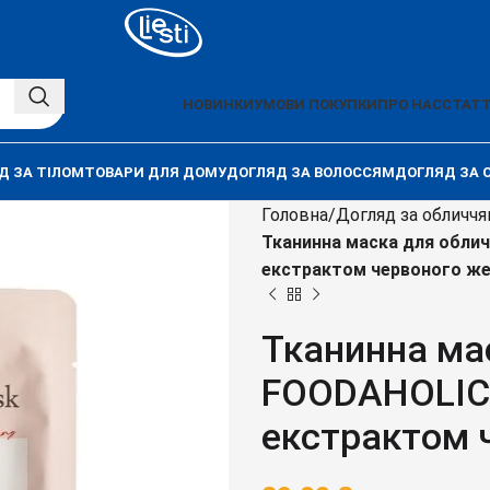
НОВИНКИ
УМОВИ ПОКУПКИ
ПРО НАС
СТАТТ
Д ЗА ТІЛОМ
ТОВАРИ ДЛЯ ДОМУ
ДОГЛЯД ЗА ВОЛОССЯМ
ДОГЛЯД ЗА 
Головна
Догляд за обличч
Тканинна маска для обли
екстрактом червоного ж
Тканинна ма
FOODAHOLIC
екстрактом 