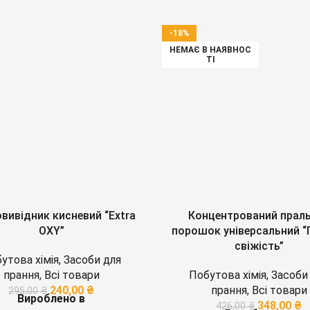
-18%
НЕМАЄ В НАЯВНОС
ТІ
вивідник кисневий “Extra
Концентрований прал
OXY”
порошок універсальний “
свіжість”
утова хімія
,
Засоби для
прання
,
Всі товари
Побутова хімія
,
Засоби
240,00
₴
прання
,
Всі товари
295,00
₴
Вироблено в
348,00
₴
426,00
₴