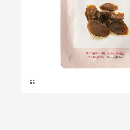
Клацніть, щоб збільшити