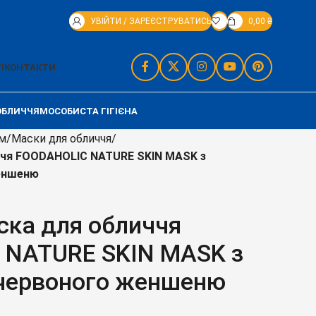
УВІЙТИ / ЗАРЕЄСТРУВАТИСЬ
0,00
₴
І
КОНТАКТИ
ОБЛИЧЧЯМ
ОСОБИСТА ГІГІЄНА
ям
Маски для обличчя
ччя FOODAHOLIC NATURE SKIN MASK з
еншеню
ска для обличчя
 NATURE SKIN MASK з
червоного женшеню