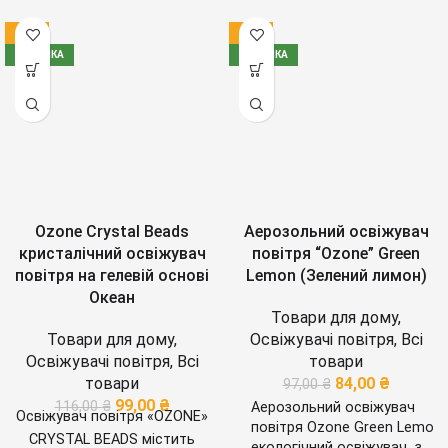
-15%
-13%
НОВИНКА
НОВИНКА
Ozone Crystal Beads
Аерозольний освіжувач
кристалічний освіжувач
повітря “Ozone” Green
повітря на гелевій основі
Lemon (Зелений лимон)
Океан
Товари для дому
,
Товари для дому
,
Освіжувачі повітря
,
Всі
Освіжувачі повітря
,
Всі
товари
товари
84,00
₴
97,00
₴
99,00
₴
116,00
₴
Аерозольний освіжувач
Освіжувач повітря «OZONE»
повітря Ozone Green Lemon 
CRYSTAL BEADS містить
екологічний освіжувач з