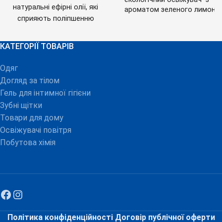
натуральні ефірні олії, які
ароматом зеленого лимона.
сприяють поліпшенню
Має приємний, освіжаючий
аромат зеленого лимона,
якості повітря в приміщенні.
який зберігається тривалий
Аромат океану має
КАТЕГОРІЇ ТОВАРІВ
час.
Особливості
заспокійливу та
освіжувача повітря
розслаблюючу дію.
Одяг
Ozone
:
Складні парфумерні
Приємний аромат
ароматичні композиції
Догляд за тілом
освіжувача повітря може
створені одним із провідних
Гель для інтимної гігієни
підняти настрій і зробити
французьких виробників
Зубні щітки
ароматів із використанням
атмосферу в приміщенні
Товари для дому
натуральних олій, що
більш
постачаються з
Освіжувачі повітря
комфортною.Особливості
Німеччини;Виготовлено за
Побутова хімія
кристалічного освіжувача
стандартами Европейськог
повітря Crystal Beads від
Союзу - трьохрівнева
бренду Ozone:Створений на
очистка та деіонізація води
гелевій основі;Має
артезіанської свердловини
глибиною 150 метрів,
приємний освіжаючий
додаткова система очистки
аромат;Приємний
газу;Лінійка натуральних, як
дизайн;Нейтралізує
Політика конфіденційності
Договір публічної оферти
сама природа ароматів